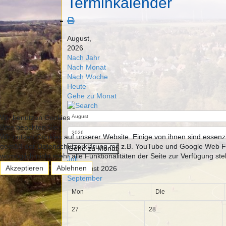
Terminkalender
August,
2026
Nach Jahr
Nach Monat
Nach Woche
Heute
Gehe zu Monat
Wir benutzen Cookies
Bitte beachten Sie:
Wir nutzen Cookies auf unserer Website. Einige von ihnen sind essenz
gemäß der Datenschutzerklärung mit z.B. YouTube und Google Web Font
Gehe zu Monat
womöglich nicht mehr alle Funktionalitäten der Seite zur Verfügung st
Juli
Akzeptieren
Ablehnen
08 August 2026
September
Mon
Die
27
28