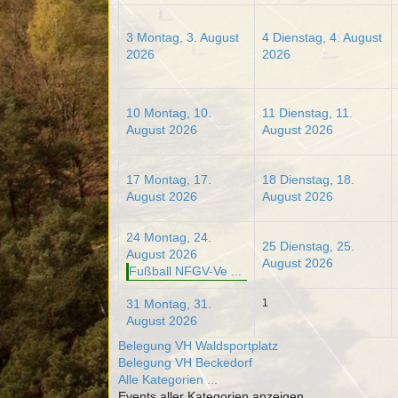
3
Montag, 3. August
4
Dienstag, 4. August
2026
2026
10
Montag, 10.
11
Dienstag, 11.
August 2026
August 2026
17
Montag, 17.
18
Dienstag, 18.
August 2026
August 2026
24
Montag, 24.
25
Dienstag, 25.
August 2026
August 2026
Fußball NFGV-Ve ...
31
Montag, 31.
1
August 2026
Belegung VH Waldsportplatz
Belegung VH Beckedorf
Alle Kategorien ...
Events aller Kategorien anzeigen