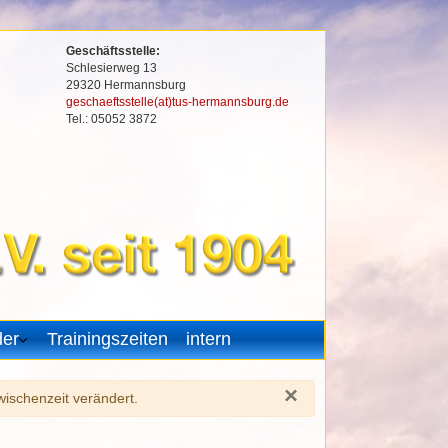
Geschäftsstelle:
Schlesierweg 13
29320 Hermannsburg
geschaeftsstelle(at)tus-hermannsburg.de
Tel.: 05052 3872
der
Trainingszeiten
intern
×
ischenzeit verändert.