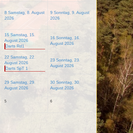
8
Samstag, 8. August
9
Sonntag, 9. August
2026
2026
15
Samstag, 15.
16
Sonntag, 16.
August 2026
August 2026
Darts Rd1
22
Samstag, 22.
23
Sonntag, 23.
August 2026
August 2026
Darts SpT 1
29
Samstag, 29.
30
Sonntag, 30.
August 2026
August 2026
5
6