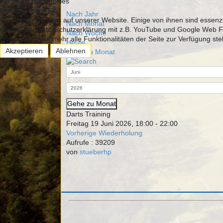
Wir benutzen Cookies
Bitte beachten Sie:
Nach Jahr
Wir nutzen Cookies auf unserer Website. Einige von ihnen sind essenz
Nach Monat
gemäß der Datenschutzerklärung mit z.B. YouTube und Google Web Font
Nach Woche
womöglich nicht mehr alle Funktionalitäten der Seite zur Verfügung st
Heute
Akzeptieren
Ablehnen
Gehe zu Monat
Gehe zu Monat
Darts Training
Freitag 19 Juni 2026, 18:00 - 22:00
Vorherige Wiederholung
Aufrufe
: 39209
von
stueberhp