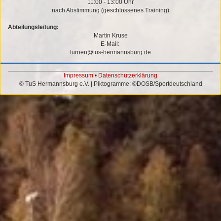
11:00 - 13:00 Uhr
nach Abstimmung (geschlossenes Training)
Abteilungsleitung:
Martin Kruse
E-Mail:
turnen@tus-hermannsburg.de
Impressum
•
Datenschutzerklärung
© TuS Hermannsburg e.V. | Piktogramme: ©DOSB/Sportdeutschland