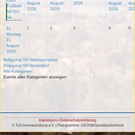
2026
August
August
2026
August
Aug
Fußball
2026
2026
2026
20
NFGV-
Ve ...
31
1
2
3
4
5
Montag,
31.
August
2026
Belegung VH Waldsportplatz
Belegung VH Beckedorf
Alle Kategorien ...
Events aller Kategorien anzeigen
Impressum
•
Datenschutzerklärung
© TuS Hermannsburg e.V. | Piktogramme: ©DOSB/Sportdeutschland