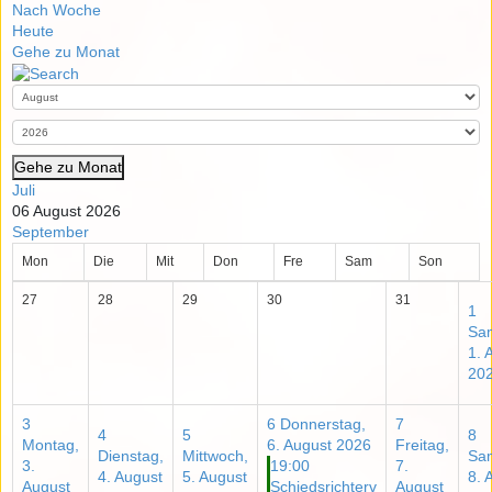
Nach Woche
Heute
Gehe zu Monat
Gehe zu Monat
Juli
06 August 2026
September
Mon
Die
Mit
Don
Fre
Sam
Son
27
28
29
30
31
1
Sa
1. 
20
3
6
Donnerstag,
7
4
5
8
Montag,
6. August 2026
Freitag,
Dienstag,
Mittwoch,
Sa
3.
19:00
7.
4. August
5. August
8. 
August
Schiedsrichterv
August