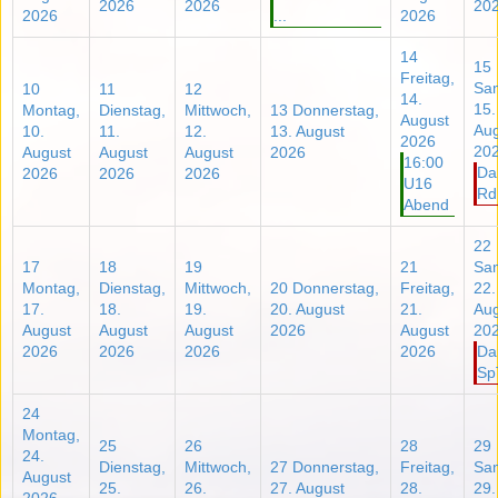
2026
2026
20
2026
...
2026
14
15
Freitag,
Sa
10
11
12
14.
15.
Montag,
Dienstag,
Mittwoch,
13
Donnerstag,
August
Aug
10.
11.
12.
13. August
2026
20
August
August
August
2026
16:00
Da
2026
2026
2026
U16
Rd
Abend
22
17
18
19
21
Sa
Montag,
Dienstag,
Mittwoch,
20
Donnerstag,
Freitag,
22.
17.
18.
19.
20. August
21.
Aug
August
August
August
2026
August
20
2026
2026
2026
2026
Da
Sp
24
Montag,
25
26
28
29
24.
Dienstag,
Mittwoch,
27
Donnerstag,
Freitag,
Sa
August
25.
26.
27. August
28.
29.